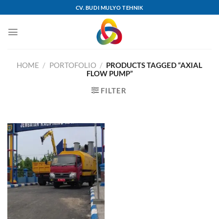
Skip
CV. BUDI MULYO TEHNIK
to
content
HOME
/
PORTOFOLIO
/
PRODUCTS TAGGED “AXIAL
FLOW PUMP”
FILTER