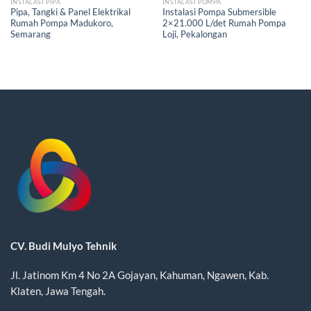
INSTALASI PIPA
INSTALASI POMPA
Pipa, Tangki & Panel Elektrikal
Instalasi Pompa Submersible
Rumah Pompa Madukoro,
2×21.000 L/det Rumah Pompa
Semarang
Loji, Pekalongan
CV. Budi Mulyo Tehnik
Jl. Jatinom Km 4 No 2A Gojayan, Kahuman, Ngawen, Kab.
Klaten, Jawa Tengah.