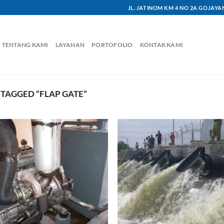
JL. JATINOM KM 4 NO 2A GOJAY
TENTANG KAMI
LAYANAN
PORTOFOLIO
KONTAK KAMI
TAGGED “FLAP GATE”