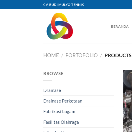
Skip
CV. BUDI MULYO TEHNIK
to
content
BERANDA
HOME
/
PORTOFOLIO
/
PRODUCTS 
BROWSE
Drainase
Drainase Perkotaan
Fabrikasi Logam
Fasilitas Olahraga