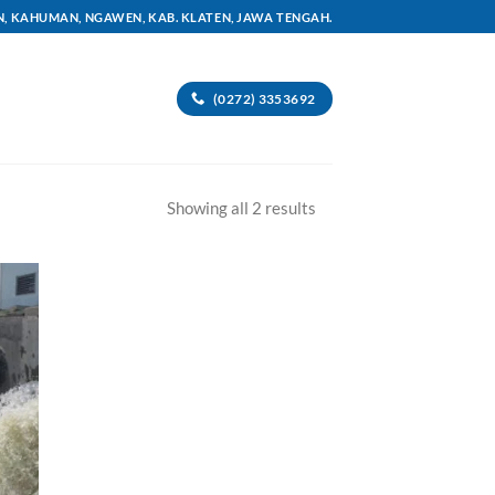
AN, KAHUMAN, NGAWEN, KAB. KLATEN, JAWA TENGAH.
(0272) 3353692
Sorted
Showing all 2 results
by
latest