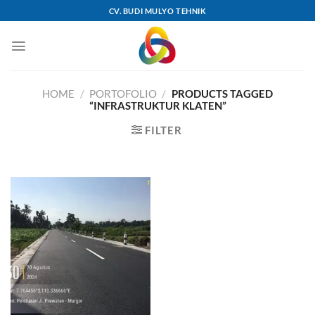
Skip
CV. BUDI MULYO TEHNIK
to
content
HOME
/
PORTOFOLIO
/
PRODUCTS TAGGED
“INFRASTRUKTUR KLATEN”
FILTER