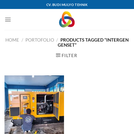
Skip
CV. BUDI MULYO TEHNIK
to
content
HOME
/
PORTOFOLIO
/
PRODUCTS TAGGED “INTERGEN
GENSET”
FILTER