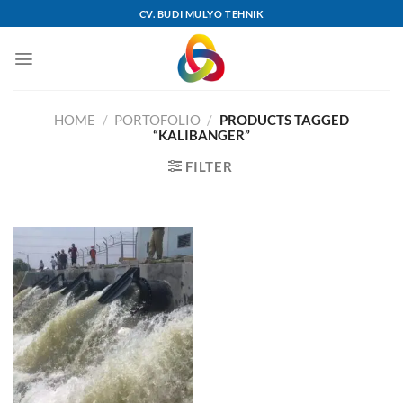
Skip
CV. BUDI MULYO TEHNIK
to
content
HOME
/
PORTOFOLIO
/
PRODUCTS TAGGED
“KALIBANGER”
FILTER