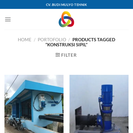
Skip
CV. BUDI MULYO TEHNIK
to
content
HOME
/
PORTOFOLIO
/
PRODUCTS TAGGED
“KONSTRUKSI SIPIL”
FILTER