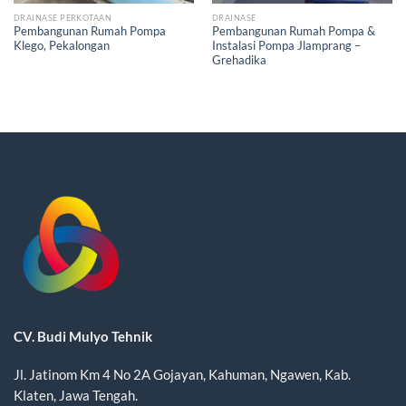
DRAINASE PERKOTAAN
DRAINASE
Pembangunan Rumah Pompa
Pembangunan Rumah Pompa &
Klego, Pekalongan
Instalasi Pompa Jlamprang –
Grehadika
CV. Budi Mulyo Tehnik
Jl. Jatinom Km 4 No 2A Gojayan, Kahuman, Ngawen, Kab.
Klaten, Jawa Tengah.