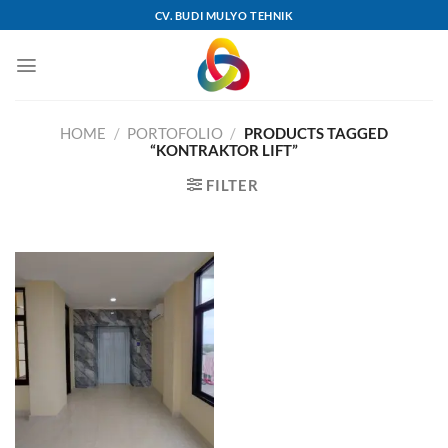
Skip
CV. BUDI MULYO TEHNIK
to
content
HOME
/
PORTOFOLIO
/
PRODUCTS TAGGED
“KONTRAKTOR LIFT”
FILTER