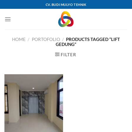
Skip
CV. BUDI MULYO TEHNIK
to
content
HOME
/
PORTOFOLIO
/
PRODUCTS TAGGED “LIFT
GEDUNG”
FILTER