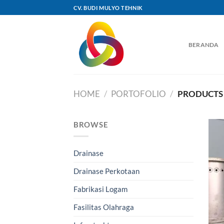
Skip
CV. BUDI MULYO TEHNIK
to
content
BERANDA
HOME
/
PORTOFOLIO
/
PRODUCTS 
BROWSE
Drainase
Drainase Perkotaan
Fabrikasi Logam
Fasilitas Olahraga