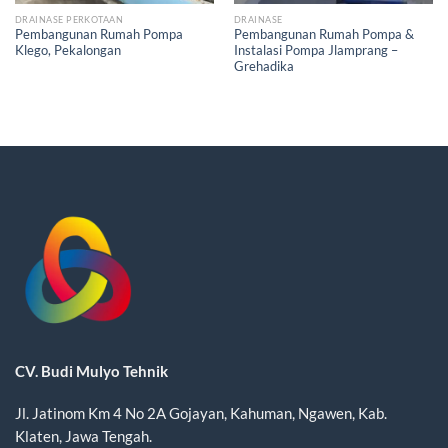
DRAINASE PERKOTAAN
DRAINASE
Pembangunan Rumah Pompa
Pembangunan Rumah Pompa &
Klego, Pekalongan
Instalasi Pompa Jlamprang –
Grehadika
CV. Budi Mulyo Tehnik
Jl. Jatinom Km 4 No 2A Gojayan, Kahuman, Ngawen, Kab.
Klaten, Jawa Tengah.