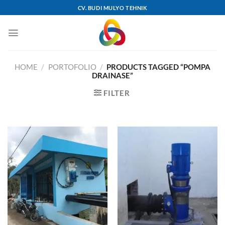
Skip
CV. BUDI MULYO TEHNIK
to
content
HOME
/
PORTOFOLIO
/
PRODUCTS TAGGED “POMPA
DRAINASE”
FILTER