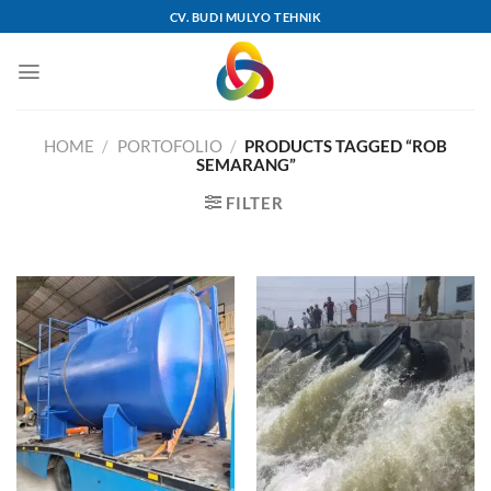
Skip
CV. BUDI MULYO TEHNIK
to
content
HOME
/
PORTOFOLIO
/
PRODUCTS TAGGED “ROB
SEMARANG”
FILTER