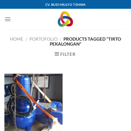
Skip
CV. BUDI MULYO TEHNIK
to
content
HOME
/
PORTOFOLIO
/
PRODUCTS TAGGED “TIRTO
PEKALONGAN”
FILTER