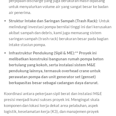
perpipaan discharge yang juga berukuran masif dipasang
untuk menyalurkan volume air yang sangat besar ke badan
air penerima.
Struktur Intake dan Saringan Sampah (Trash Rack):
Untuk
melindungi investasi pompa bernilai tinggi ini dari kerusakan
akibat sampah dan debris, kami juga memasang sistem
saringan sampah (trash rack) berukuran besar pada bagian
intake stasiun pompa.
Infrastruktur Pendukung (Sipil & ME):** Proyek ini
melibatkan konstruksi bangunan rumah pompa beton
bertulang yang kokoh, serta instalasi sistem M&E
pendukung lainnya, termasuk overhead crane untuk
perawatan pompa dan unit generator set (genset)
berkapasitas besar sebagai cadangan daya darurat.
Koordinasi antara pekerjaan sipil berat dan instalasi M&E
presisi menjadi kunci sukses proyek ini. Mengingat skala
komponen dan lokasi kerja dekat area pelabuhan, aspek
logistik, keselamatan kerja (K3), dan manajemen proyek