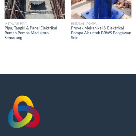
INSTALASI PIPA
INSTALASI POMPA
Pipa, Tangki & Panel Elektrikal
Proyek Mekanikal & Elektrikal
Rumah Pompa Madukoro,
Pompa Air untuk BBWS Bengawan
Semarang
Solo