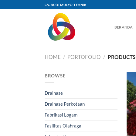
Skip
CV. BUDI MULYO TEHNIK
to
content
BERANDA
HOME
/
PORTOFOLIO
/
PRODUCTS 
BROWSE
Drainase
Drainase Perkotaan
Fabrikasi Logam
Fasilitas Olahraga