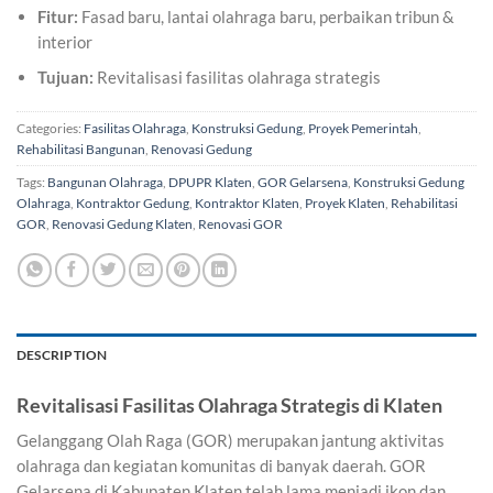
Fitur:
Fasad baru, lantai olahraga baru, perbaikan tribun &
interior
Tujuan:
Revitalisasi fasilitas olahraga strategis
Categories:
Fasilitas Olahraga
,
Konstruksi Gedung
,
Proyek Pemerintah
,
Rehabilitasi Bangunan
,
Renovasi Gedung
Tags:
Bangunan Olahraga
,
DPUPR Klaten
,
GOR Gelarsena
,
Konstruksi Gedung
Olahraga
,
Kontraktor Gedung
,
Kontraktor Klaten
,
Proyek Klaten
,
Rehabilitasi
GOR
,
Renovasi Gedung Klaten
,
Renovasi GOR
DESCRIPTION
Revitalisasi Fasilitas Olahraga Strategis di Klaten
Gelanggang Olah Raga (GOR) merupakan jantung aktivitas
olahraga dan kegiatan komunitas di banyak daerah. GOR
Gelarsena di Kabupaten Klaten telah lama menjadi ikon dan