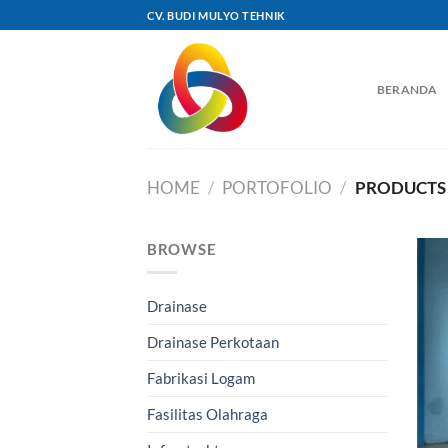
Skip
CV. BUDI MULYO TEHNIK
to
content
BERANDA
HOME
/
PORTOFOLIO
/
PRODUCTS 
BROWSE
Drainase
Drainase Perkotaan
Fabrikasi Logam
Fasilitas Olahraga