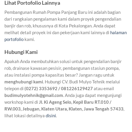
Lihat Portofolio Lainnya
Pembangunan Rumah Pompa Panjang Baru ini adalah bagian
dari rangkaian pengalaman kami dalam proyek pengendalian
banjir dan rob, khususnya di Kota Pekalongan. Anda dapat
melihat detail proyek ini dan pekerjaan kami lainnya di
halaman
portofolio
kami.
Hubungi Kami
Apakah Anda membutuhkan solusi untuk pengendalian banjir
rob, drainase kawasan pesisir, pembangunan stasiun pompa,
atau instalasi pompa kapasitas besar? Jangan ragu untuk
menghubungi kami
. Hubungi CV. Budi Mulyo Tehnik melalui
telepon di
(0272) 3353692 / 081226129427
atau email
budimulyotehnik@gmail.com
. Anda juga dapat mengunjungi
workshop kami di
Jl. Ki Ageng Selo, Kepil Baru RT.010 /
RW.003, Jebugan, Klaten Utara, Klaten, Jawa Tengah 57433
,
lihat lokasi detailnya
disini
.