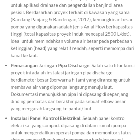
untuk aplikasi drainase dan pengendalian banjir di area
pesisir. Berdasarkan proyek terkait di kawasan yang sama
(Kandang Panjang & Bandengan, 2017), kemungkinan besar
pompa yang digunakan adalah jenis Axial Flow berkapasitas
tinggi (total kapasitas proyek induk mencapai 2500 L/det),
ideal untuk memindahkan volume air besar pada perbedaan
ketinggian (head) yang relatif rendah, seperti memompa dari
kanal ke laut.
Pemasangan Jaringan Pipa Discharge:
Salah satu fitur kunci
proyek ini adalah instalasi jaringan pipa discharge
berdiameter besar (berwarna hitam) yang dirancang untuk
membawa air yang dipompa langsung menuju laut.
Dokumentasi menunjukkan pipa ini dipasang di sepanjang
dinding pembatas dan berakhir pada sebuah elbow besar
yang mengarah langsung ke pantai/laut.
Instalasi Panel Kontrol Elektrikal:
Sebuah panel kontrol
elektrikal yang compact dipasang di dalam rumah pompa
untuk mengendalikan operasi pompa dan memonitor status
sistem, memastikan fungsi pemompaan berjalan sesuai