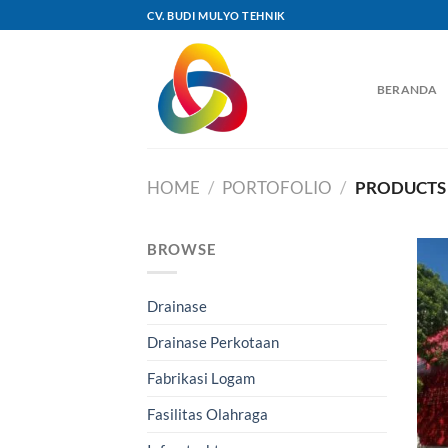
Skip
CV. BUDI MULYO TEHNIK
to
content
BERANDA
HOME
/
PORTOFOLIO
/
PRODUCTS 
BROWSE
Drainase
Drainase Perkotaan
Fabrikasi Logam
Fasilitas Olahraga